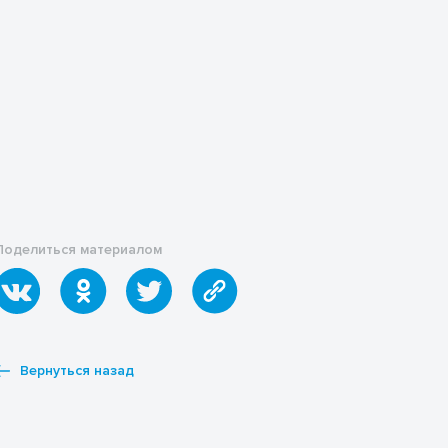
Общественно-научные
предметы
Психология
Раздаточный материал
Русский язык и литература
Статьи
Студентам
Другие направления
Новости
Конкурсы
Ведущие авторы
Поделиться материалом
Избранные статьи
Контакты
Тарифы
Документация
Вернуться назад