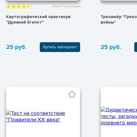
Олег Посысаев
Картографический практикум
Тренажёр "Грек
"Древний Египет"
войны"
25 руб.
25 руб.
Купить материал