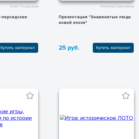
Олег Посысаев
Наталья Крючкина
о-персидские
Презентация "Знаменитые люди
новой эпохи"
25 руб.
Купить материал
Купить материал