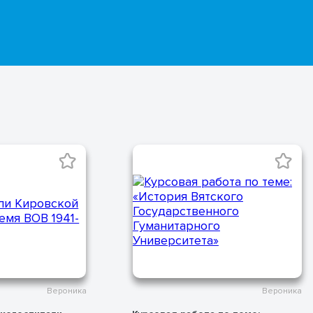
Общественно-научные
предметы
Психология
Раздаточный материал
Русский язык и литература
Статьи
Студентам
Другие направления
Новости
Конкурсы
Ведущие авторы
Избранные статьи
Контакты
Тарифы
Документация
Вероника
Вероника