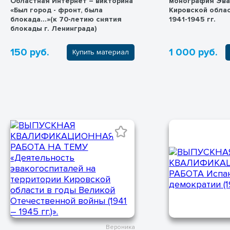
Областная Интернет – викторина
монография Эва
«Был город - фронт, была
Кировской обла
блокада…»(к 70-летию снятия
1941-1945 гг.
блокады г. Ленинграда)
150 руб.
1 000 руб.
Купить материал
Вероника