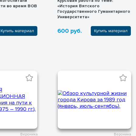
когоспитали
Курсовая работа по теме:
сти во время ВОВ
«История Вятского
Государственного Гуманитарного
Университета»
600 руб.
Купить материал
Купить материал
Вероника
Вероника