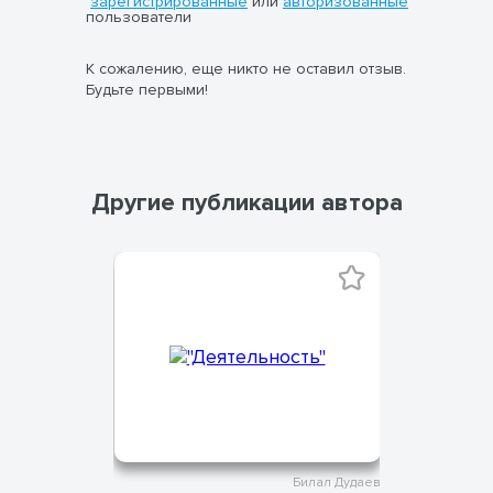
зарегистрированные
или
авторизованные
пользователи
К сожалению, еще никто не оставил отзыв.
Будьте первыми!
Другие публикации автора
Билал Дудаев
Билал Дудаев