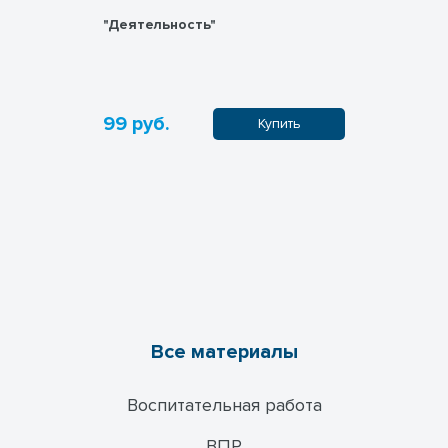
льное
"Деятельность"
Общество
99 руб.
99 руб.
пить
Купить
Все материалы
Воспитательная работа
ВПР