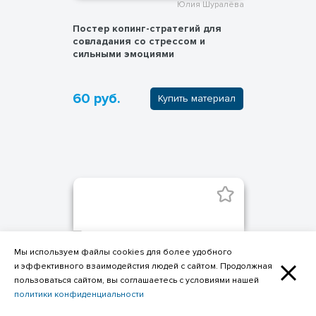
Юлия Шуралёва
Постер копинг-стратегий для
совладания со стрессом и
сильными эмоциями
60 руб.
Купить материал
Мы используем файлы cookies для более удобного
и эффективного взаимодейстия людей с сайтом. Продолжная
пользоваться сайтом, вы соглашаетесь с условиями нашей
политики конфиденциальности
Фильтр по категориям материалов