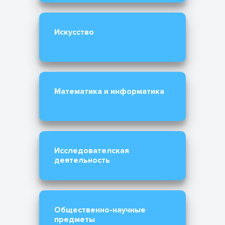
Искусство
Математика и информатика
Исследователская
деятельность
Общественно-научные
предметы