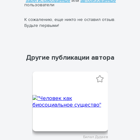
зарегистрированные
или
авторизованные
пользователи
К сожалению, еще никто не оставил отзыв.
Будьте первыми!
Другие публикации автора
Билал Дудаев
Билал Дудаев