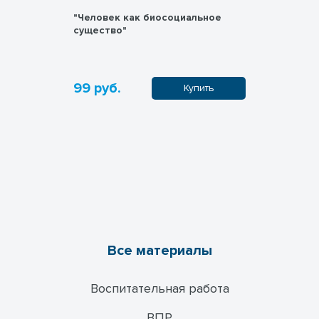
"Человек как биосоциальное
"Деятельн
существо"
99 руб.
99 руб.
пить
Купить
Все материалы
Воспитательная работа
ВПР