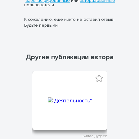
зарегистрированные
или
авторизованные
пользователи
К сожалению, еще никто не оставил отзыв.
Будьте первыми!
Другие публикации автора
Билал Дудаев
Билал Дудаев