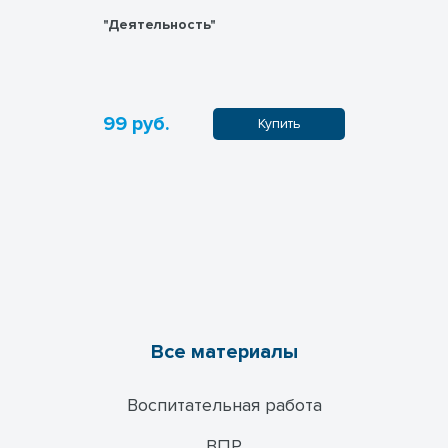
льное
"Деятельность"
Общество
99 руб.
99 руб.
пить
Купить
Все материалы
Воспитательная работа
ВПР