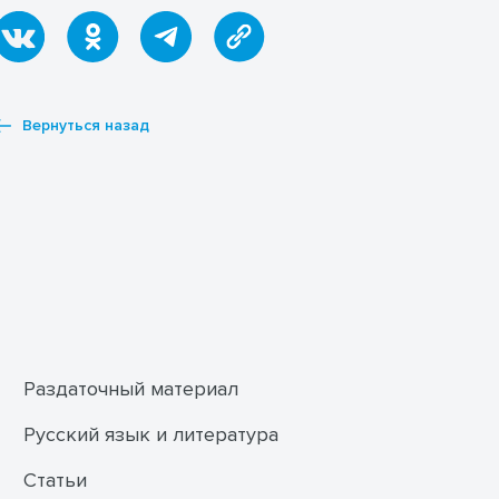
Общественно-научные
предметы
Психология
Раздаточный материал
Русский язык и литература
Вернуться назад
Статьи
Студентам
Другие направления
Новости
Конкурсы
Ведущие авторы
Избранные статьи
Контакты
Тарифы
Документация
Раздаточный материал
Русский язык и литература
Статьи