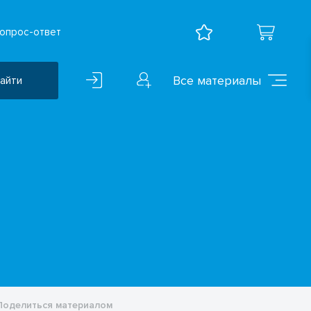
опрос-ответ
Все материалы
айти
Воспитательная работа
ВПР
Дошкольное образование
Естественно-научные
предметы
Иностранные языки
Искусство
Математика и информатика
Исследователская
деятельность
Поделиться материалом