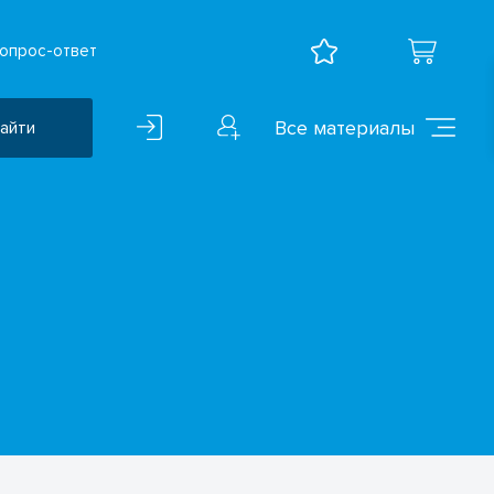
опрос-ответ
Все материалы
айти
Воспитательная работа
ВПР
Дошкольное образование
Естественно-научные
предметы
Иностранные языки
Искусство
Математика и информатика
Исследователская
деятельность