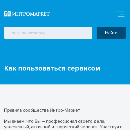
Найти
/local/templates/s1
Код PHP
Как пользоваться сервисом
/local/templates/s1
/assets/images/news-img1.jpg">
Код
PHP
/assets/styles/icons/icons.svg#play-alt" /> Смотреть
видео
Правила сообщества Интро-Маркет
Мы знаем, что Вы – профессионал своего дела,
увлеченный, активный и творческий человек. Участвуя в