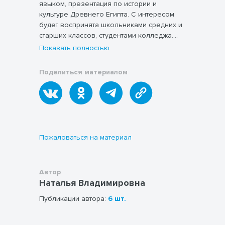
языком, презентация по истории и
культуре Древнего Египта. С интересом
будет воспринята школьниками средних и
старших классов, студентами колледжа.
Может использоваться в учебных курсах
Показать полностью
по Истории, Мировой художественной
культуре.
Поделиться материалом
Пожаловаться на материал
Автор
Наталья Владимировна
Публикации автора:
6 шт.