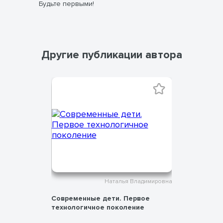
Будьте первыми!
Другие публикации автора
ладимировна
Наталья Владимировна
ие
Современные дети. Первое
Битва за 
века
технологичное поколение