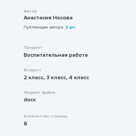
трудоемкость заданий в данной
методической разработке подобраны с
Автор
учетом возрастных особенностей
Анастасия Носова
младших школьников.
Публикации автора:
2 шт.
Предмет
Воспитательная работа
Возраст
2 класс, 3 класс, 4 класс
Формат файла
docx
Количество страниц
8