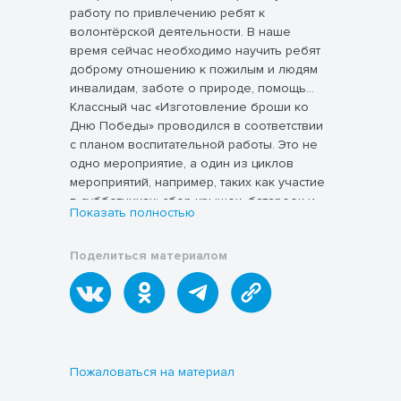
работу по привлечению ребят к
волонтёрской деятельности. В наше
время сейчас необходимо научить ребят
доброму отношению к пожилым и людям
инвалидам, заботе о природе, помощь
слабым и беззащитным.
Классный час «Изготовление броши ко
Дню Победы» проводился в соответствии
с планом воспитательной работы. Это не
одно мероприятие, а один из циклов
мероприятий, например, таких как участие
в субботниках; сбор крышек, батареек и
Показать полностью
макулатуры; подарки ветеранам
Сделанные вручную вещи высоко ценятся
сделанные своими руками.
в современном мире: ведь именно
Поделиться материалом
благодаря им, развивается творчество и
воображение. Настенные украшения,
забавные игрушки, детские игры,
сувениры и сюрпризы – все это можно
сделать своими руками.
В данной методической разработке
предлагается конспект классного часа для
детей младшего школьного возраста (7-10
Пожаловаться на материал
лет). Тематика, содержание, сложность и