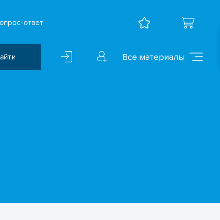
опрос-ответ
Все материалы
айти
Воспитательная работа
ВПР
Дошкольное образование
Естественно-научные
предметы
Иностранные языки
Искусство
Математика и информатика
Исследователская
деятельность