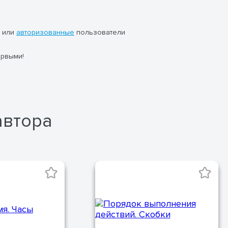
или
авторизованные
пользователи
ервыми!
автора