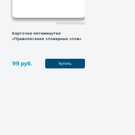
Елена Кабакова
Карточки-пятиминутки
Карточка-пяти
«Правописание словарных слов»
«Словосочета
99 руб.
199 руб.
Купить