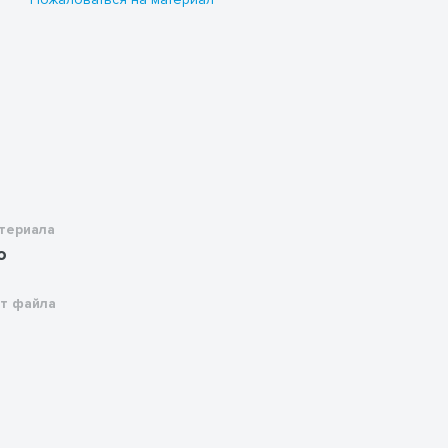
териала
о
т файла