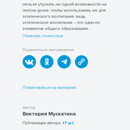
нельзя упускать ни одной возможности на
любом уроке, чтобы использовать ее для
эстетического воспитания, ведь
эстетическое воспитание – это один из
элементов общего образования.
Эстетическое образование невозможно
Показать полностью
без воспитания любви и бережного
отношения к окружающему миру. По
Поделиться материалом
словам В. А. Сухомлинского, чувство
хозяина родной земли – важнейшее
патриотическое чувство, которое нам
надо утверждать в юных сердцах…
Общественное станет для ребенка
глубоко личным лишь тогда, когда он
Пожаловаться на материал
вложит частицу своей души в труд,
созидающий что-то для людей… В данной
работе представлен анализ содержания
Автор
вопроса художественно-эстетического
Виктория Мускатина
образования младших школьников в
программе и методике преподавания, а
Публикации автора:
17 шт.
также круг проблем, связанных с