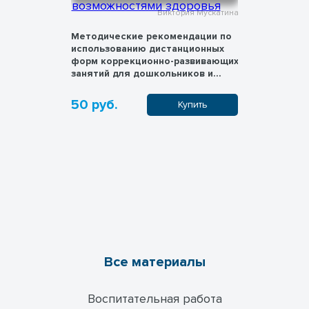
ия Мускатина
Виктория Мускатина
 книг для
Методические рекомендации по
Включени
использованию дистанционных
обучения 
форм коррекционно-развивающих
образован
занятий для дошкольников и
ограниче
школьников с ограниченными
здоровь
возможностями здоровья
50 руб.
50 руб.
пить
Купить
Все материалы
Воспитательная работа