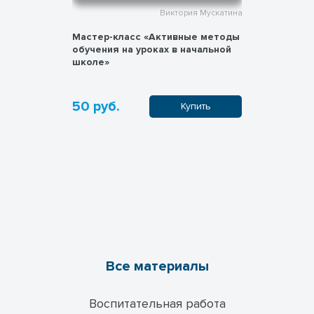
ия Мускатина
Виктория Мускатина
ие
Мастер-класс «Активные методы
Особенно
», «О»,
обучения на уроках в начальной
навыков ч
ательными
школе»
50 руб.
0 руб.
пить
Купить
Все материалы
Воспитательная работа