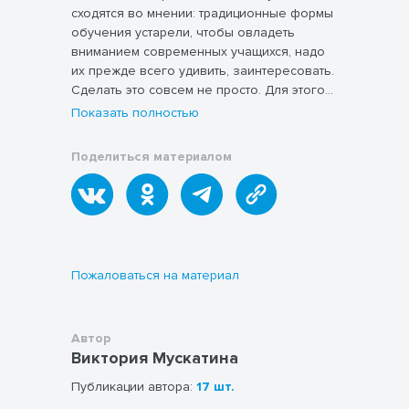
сходятся во мнении: традиционные формы
обучения устарели, чтобы овладеть
вниманием современных учащихся, надо
их прежде всего удивить, заинтересовать.
Сделать это совсем не просто. Для этого
учитель должен помочь каждому ученику
Показать полностью
ощутить свою причастность к предмету.
Последние годы ознаменовались
Поделиться материалом
активными поисками и широким
использованием методики, позволяющей
значительно повысить эффективность
обучения. Немалая роль в этом отводится
технологии проблемного обучения. В
сборнике представлены базы
Пожаловаться на материал
проблемных ситуаций для различных
уроков в начальной школе: математика,
русский язык, литературное чтение и
Автор
окружающий мир. Успешно применяются и
Виктория Мускатина
в обучении детей с задержкой
психического развития и с
Публикации автора:
17 шт.
интеллектуальными нарушениями.