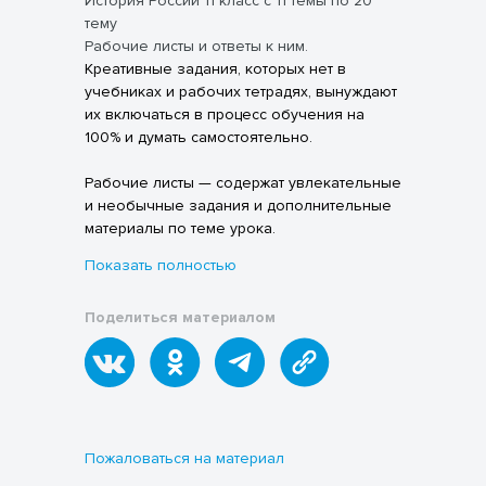
История России 11 класс с 11 темы по 20
тему
Рабочие листы и ответы к ним.
Креативные задания, которых нет в
учебниках и рабочих тетрадях, вынуждают
их включаться в процесс обучения на
100% и думать самостоятельно.
Рабочие листы — содержат увлекательные
и необычные задания и дополнительные
материалы по теме урока.
Показать полностью
Рабочие листы помогают:
Учителям
Поделиться материалом
Наглядно объяснять новый материал,
тренировать навыки командной работы и
проверять знания.
Репетиторам
Развивать сильные стороны ученика и
поддерживать его интерес к предмету.
Ученикам
Пожаловаться на материал
Работать самостоятельно, повторить и