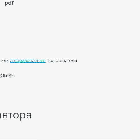
pdf
или
авторизованные
пользователи
ервыми!
автора