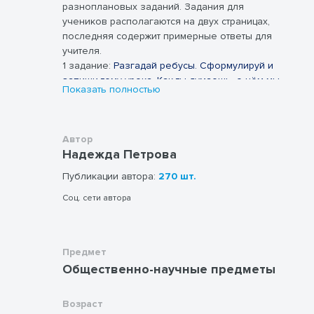
уроков обществознания
разноплановых заданий. Задания для
по этой теме.
учеников располагаются на двух страницах,
последняя содержит примерные ответы для
учителя.
1 задание:
Разгадай ребусы. Сформулируй и
запиши тему урока. Как ты думаешь, о чём мы
Показать полностью
сегодня будем говорить?
2 задание: Составь определение.
3 задание: Соедини стрелками понятия и
определения.
Автор
Надежда Петрова
4 задание:
Знаете ли вы, что такое
благотворительный фонд? Для чего они
Публикации автора:
270 шт.
создаются? Прочитайте текст и выполните
задания.
Соц. сети автора
5 задание: Прочитайте рассказ В. Осеевой
«Плохо». Ответьте на вопросы
6 задание: Рассмотрите картинку. Напишите
Предмет
какие эмоции, чувства она у вас вызывает?
Общественно-научные предметы
Почему?
Возраст