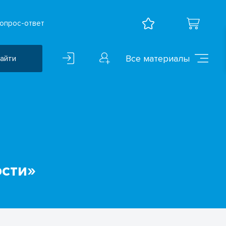
опрос-ответ
Все материалы
айти
Воспитательная работа
ВПР
Дошкольное образование
Естественно-научные
предметы
ости»
Иностранные языки
Искусство
Математика и информатика
Исследователская
деятельность