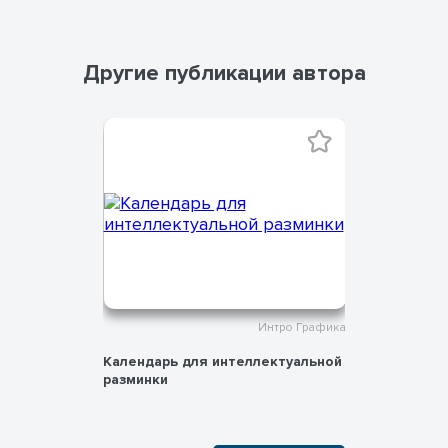
Другие публикации автора
тро Графика
Интро Графика
Календарь для интеллектуальной
День Бла
разминки