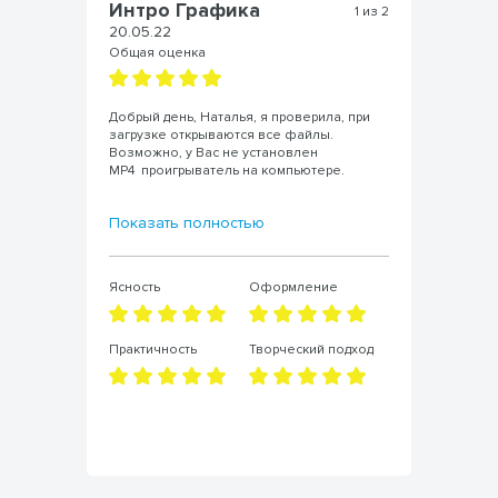
Интро Графика
Н
из 2
1 из 2
20.05.22
27
Общая оценка
Об
Добрый день, Наталья, я проверила, при
Пр
загрузке открываются все файлы.
то
Возможно, у Вас не установлен
ис
 в
MP4 проигрыватель на компьютере.
от
Ин
Показать полностью
По
Ясность
Оформление
Яс
д
Практичность
Творческий подход
Пр