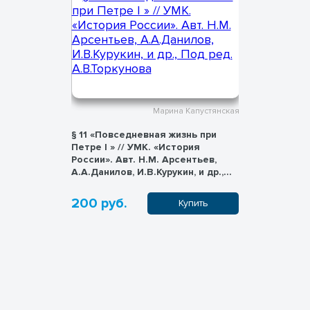
Капустянская
Марина Капустянская
§ 11 «Повседневная жизнь при
Рабочий л
Петре I » // УМК. «История
обществоз
». 8
России». Авт. Н.М. Арсентьев,
«Социализ
олюбов
А.А.Данилов, И.В.Курукин, и др.,
отклоняю
 др. 2023.
Под ред. А.В.Торкунова
класс. //
Л.Н., Лазе
200 руб.
200 руб
пить
Купить
2023.