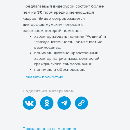
Предлагаемый видеоурок состоит более
чем из
30
поочередно меняющихся
кадров. Видео сопровождается
дикторским мужским голосом с
рассказом, который помогает:
характеризовать понятия "Родина" и
"гражданственность, объясняет их
взаимосвязь;
понимать духовно-нравственный
характер патриотизма, ценностей
гражданского самосознания;
понимать и обосновывать
нравственные качества гражданина.
Показать полностью
По времени видео занимает
8 мин 56
Поделиться материалом
сек
в формате
MP4 .
Оно поможет
увлекательно провести как весь урок, так
и часть урока по курсу ОДНКНР. 6
класс. «Гражданин». // пункт 4.1.
Федеральной рабочей программы
основного общего образования.-М.2023.
Пожаловаться на материал
Рабочий лист полностью соответствует