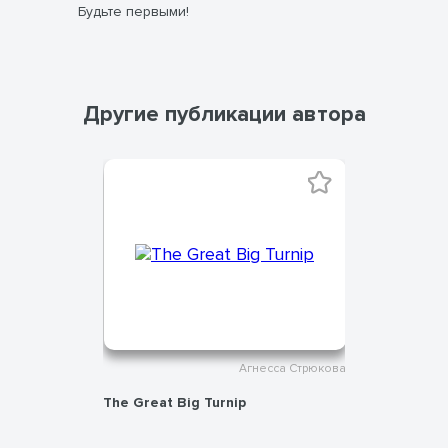
Будьте первыми!
Другие публикации автора
сса Стрюкова
Агнесса Стрюкова
глаголы
The Great Big Turnip
Урок русс
иностран