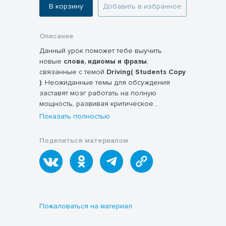
В корзину
Добавить в избранное
Описание
Данный урок поможет тебе выучить
новые
слова, идиомы и фразы
,
связанные с темой
Driving( Students Copy
)
. Неожиданные темы для обсуждения
заставят мозг работать на полную
мощность, развивая критическое
мышление и помогая достичь желаемого
Показать полностью
уровня свободного владения английским
языком
(Fluency in English).
Короткие и
Поделиться материалом
содержательные видео помогут улучшить
навыки аудирования, делая процесс
обучения увлекательным и приятным. Этот
урок предназначен специально для
студентов
уровня A2-B2.
Пожаловаться на материал