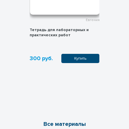
Евгения
Евгения
 растения"
Тетрадь для лабораторных и
Тетрадь д
практических работ
300 руб.
300 руб
пить
Купить
Все материалы