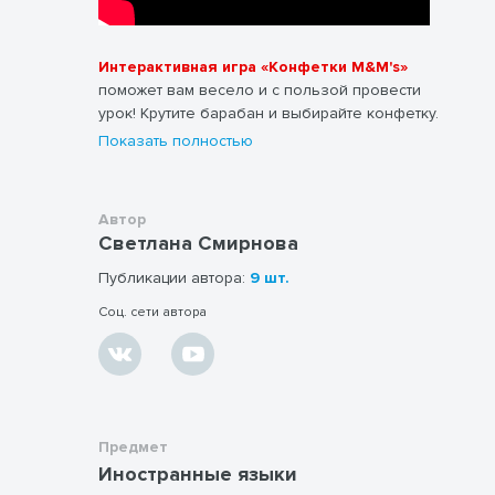
Интерактивная игра «Конфетки M&M's»
поможет вам весело и с пользой провести
урок! Крутите барабан и выбирайте конфетку.
Выполняйте задания, отвечайте на вопрос и
Показать полностью
получите настоящую конфетку от учителя! Игра
выполнена в программе PowerPoint. 9
редактируемых под ваш материал слайдов.
Автор
Светлана Смирнова
Публикации автора:
9 шт.
Соц. сети автора
Предмет
Иностранные языки