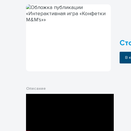
Ст
В
Описание