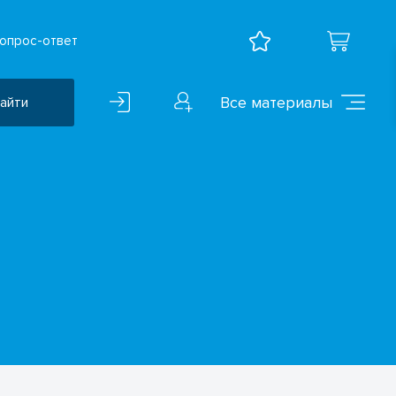
опрос-ответ
Все материалы
айти
Воспитательная работа
ВПР
Дошкольное образование
Естественно-научные
предметы
Иностранные языки
Искусство
Математика и информатика
Исследователская
деятельность