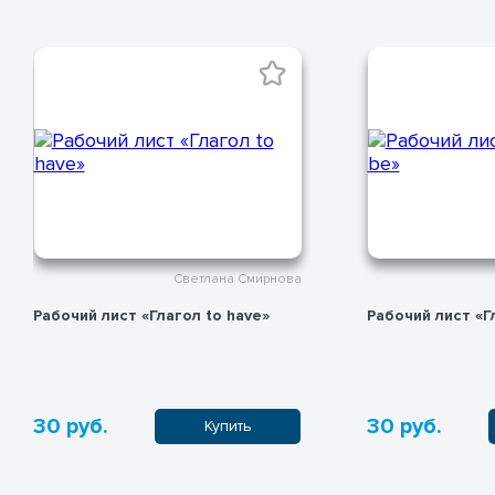
Светлана Смирнова
Рабочий лист «Глагол to be»
Английский язы
местоимения
30 руб.
30 руб.
Купить