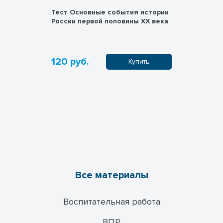
Тест Основные события истории
Монашест
России первой половины XX века
120 руб.
100 руб
пить
Купить
Все материалы
Воспитательная работа
ВПР