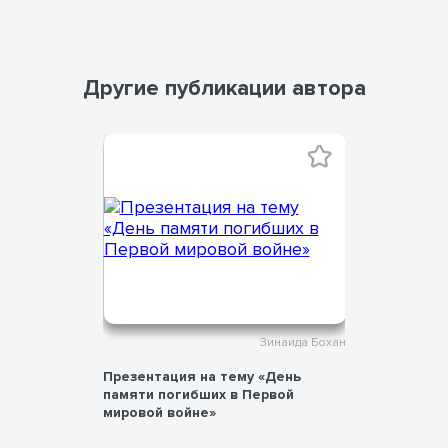
Другие публикации автора
инаида Бохан
Зинаида Бохан
День
Презентация на тему «День
Презентац
памяти погибших в Первой
«Междуна
мировой войне»