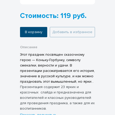
Стоимость: 119 руб.
В корзину
Добавить в избранное
Описание
Этот праздник посвящен сказочному
герою — Коньку-Горбунку, символу
смекалки, верности и удачи. В
презентации рассматривается его история,
значение в русской культуре, и как можно
праздновать этот вымышленный, но яркий
день. В данной работе предлагается
Презентация содержит 23 ярких и
увлекательное путешествие в мир сказок
красочных слайда и предназначена для
и народных традиций!
воспитателей и классных руководителей
Пусть этот праздник
наполнит ваши сердца радостью и
для проведения праздника, а также для их
волшебством!
воспитанников.
Показать полностью