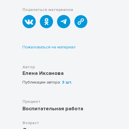
профилактика детского дорожно-
Поделиться материалом
транспортного травматизма; организация
обучения детей мерам пожарной
безопасности; социализация
воспитанников.
Пожаловаться на материал
Автор
Елена Иксанова
Публикации автора:
3 шт.
Предмет
Воспитательная работа
Возраст