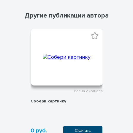
Другие публикации автора
на Иксанова
Елена Иксанова
 каждого
Собери картинку
Реализаци
ребенка
0 руб.
0 руб.
ачать
Скачать