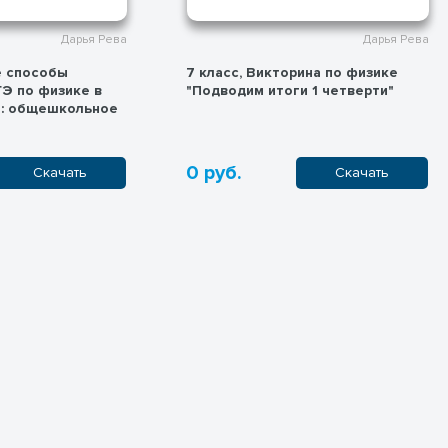
Дарья Рева
Дарья Рева
е способы
7 класс, Викторина по физике
ГЭ по физике в
"Подводим итоги 1 четверти"
е: общешкольное
0 руб.
Скачать
Скачать