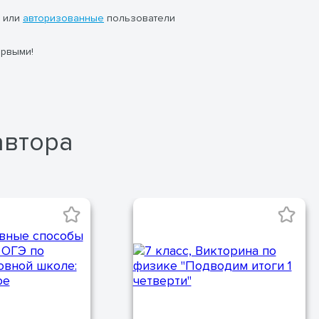
или
авторизованные
пользователи
ервыми!
автора