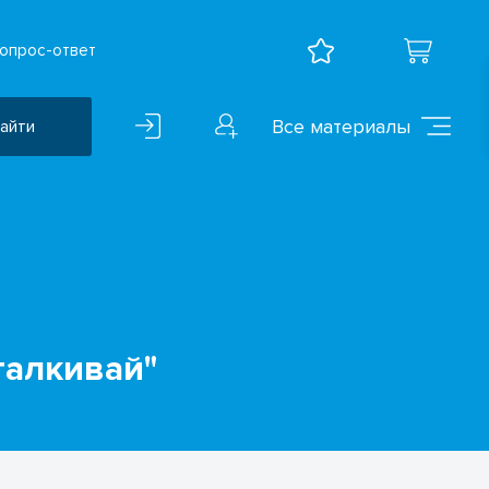
опрос-ответ
Все материалы
айти
Воспитательная работа
ВПР
Дошкольное образование
Естественно-научные
предметы
талкивай"
Иностранные языки
Искусство
Математика и информатика
Исследователская
деятельность