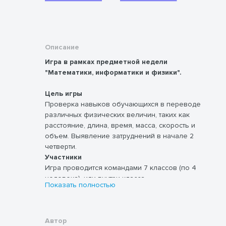
Описание
Игра в рамках предметной недели
"Математики, информатики и физики".
Цель игры
Проверка навыков обучающихся в переводе
различных физических величин, таких как
расстояние, длина, время, масса, скорость и
объем. Выявление затруднений в начале 2
четверти.
Участники
Игра проводится командами 7 классов (по 4
человека), или внутри класса.
Показать полностью
Время выполнения
Время выполнения заданий - 35 минут.
Оборудование
Калькулятор (разрешено к
Автор