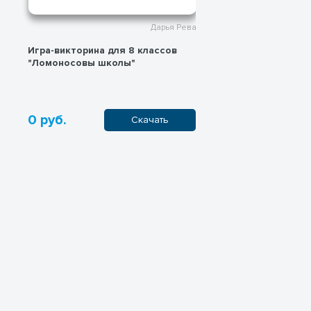
Дарья Рева
Игра-викторина для 8 классов
Рабочий лист 
"Ломоносовы школы"
формирования
естественнона
на уроках физи
химии
0 руб.
100 руб.
Скачать