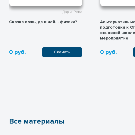
Дарья Рева
Сказка ложь, да в ней… физика?
Альтернативны
подготовки к О
основной школ
мероприятие
0 руб.
0 руб.
Скачать
Все материалы