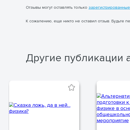
балла за каждую верно заполненную строку).
Отзывы могут оставлять только
зарегистрированные
Команда с максимальным количеством
набранных баллов победит.
Дополнительные правила
К сожалению, еще никто не оставил отзыв. Будьте п
В случае равного количества баллов у
нескольких команд, учитывается скорость
выполнения заданий (фиксируется время
сдачи бланков)
Другие публикации 