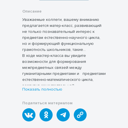
Описание
Уважаемые коллеги, вашему вниманию
предлагается матер-класс, развивающий
не только познавательный интерес к
предметам естественно-научного цикла,
но и формирующий функциональную
грамотность школьников, такие
компетенции как ц
В ходе мастер-класса вы увидите
енностно-смысловую,
связанную с ценностными ориентирами
возможности для формирования
ученика, его способностью видеть и
межпредметных связей между
понимать окружающий мир,
гуманитарными предметами и предметами
ориентироваться в нем, осознавать свою
естественно-математического цикла,
роль и предназначение, уметь выбирать
развития самостоятельной
Показать полностью
целевые и смысловые установки для
познавательной деятельности,
Формируется информационная
своих действий и поступков, принимать
включающей элементы логической,
компетенция, мы учим получать знания из
Поделиться материалом
решения.
методологической, общеучебной
разных источников информации, обучаем
деятельности, соотнесенной с реальными
критическому отношению к полученной
познаваемыми объектами.
информации.
В рамках данных компетенций происходит
становление метапредметных умений