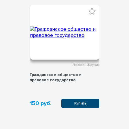
бовь Жаунис
Любовь Жаунис
Гражданское общество и
Рабочий л
правовое государство
общество
государст
150 руб.
100 руб
пить
Купить