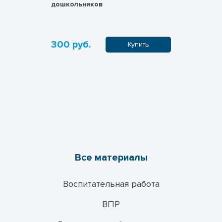
дошкольников
речи для
300 руб.
300 руб
пить
Купить
Все материалы
Воспитательная работа
ВПР