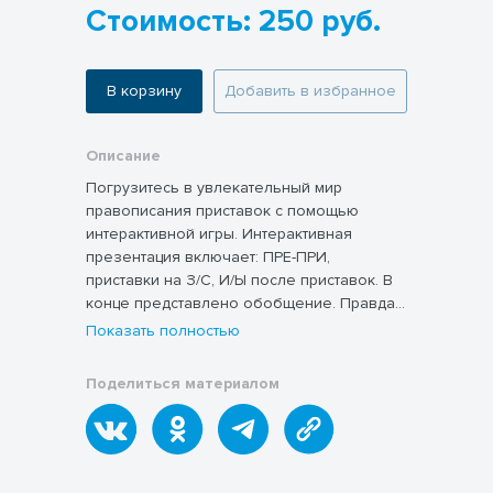
Стоимость: 250 руб.
В корзину
Добавить в избранное
Описание
Погрузитесь в увлекательный мир
правописания приставок с помощью
интерактивной игры. Интерактивная
презентация включает: ПРЕ-ПРИ,
приставки на З/С, И/Ы после приставок. В
конце представлено обобщение. Правда
или ложь, "Своя игра" помогут отработать
Показать полностью
увлекательно правописание приставок.
Поделиться материалом