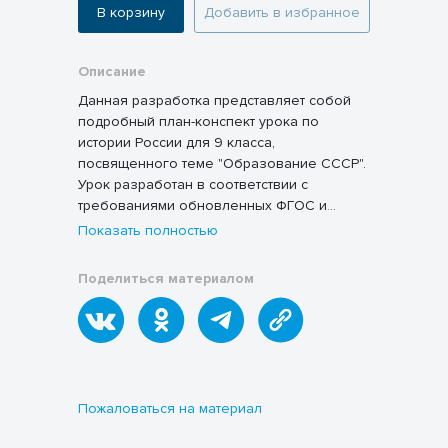
В корзину
Добавить в избранное
Описание
Данная разработка представляет собой
подробный план-конспект урока по
истории России для 9 класса,
посвященного теме "Образование СССР".
Урок разработан в соответствии с
требованиями обновленных ФГОС и
ориентирован на активное вовлечение
Показать полностью
учащихся в процесс обучения через
использование технологий проблемного
Поделиться материалом
обучения и развития критического
мышления.
Пожаловаться на материал