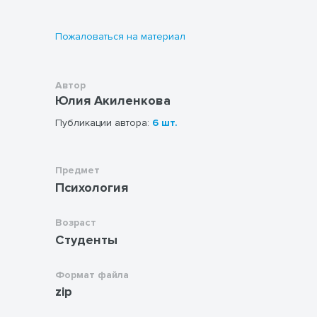
переводить в слова то, что не всегда
поддаётся рациональному объяснению.
Пожаловаться на материал
Работа с образами способствует развитию
эмпатии, рефлексии и осознанию
эмоциональных потребностей.
Автор
Юлия Акиленкова
Публикации автора:
6 шт.
Предмет
Психология
Возраст
Студенты
Формат файла
zip