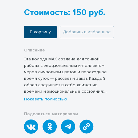
Стоимость: 150 руб.
В корзину
Добавить в избранное
Описание
Эта колода МАК создана для тонкой
работы с эмоциональным интеллектом
через символизм цветов и переходное
время суток — рассвет и закат. Каждый
образ соединяет в себе движение
времени и эмоциональные состояния:
пробуждение или отпускание, надежду
Показать полностью
или прощание, ясность или мягкость.
Цветы, изображённые на фоне этих
Поделиться материалом
моментов, становятся метафорами чувств,
состояний и внутренних процессов
клиента. Колода помогает мягко «войти» в
контакт с эмоциями, осознавать их и