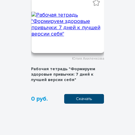
 Акиленкова
Юлия Акиленкова
 страшно".
Рабочая тетрадь "Формируем
Метафори
циативные
здоровые привычки: 7 дней к
карты для
оуча.
лучшей версии себя"
"Ароматы
0 руб.
200 руб
пить
Скачать