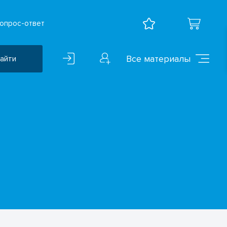
опрос-ответ
Все материалы
айти
Воспитательная работа
ВПР
Дошкольное образование
Естественно-научные
предметы
Иностранные языки
Искусство
Математика и информатика
Исследователская
деятельность