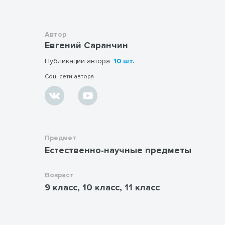
ранжированными вопросами. По желанию,
учитель может заменить вопросы или целый
тематический раздел. Данная презентация
Автор
содержит вопросы и ответы по основным эрам
Евгений Саранчин
в истории нашей планеты.
Публикации автора:
10 шт.
Соц. сети автора
Предмет
Естественно-научные предметы
Возраст
9 класс, 10 класс, 11 класс