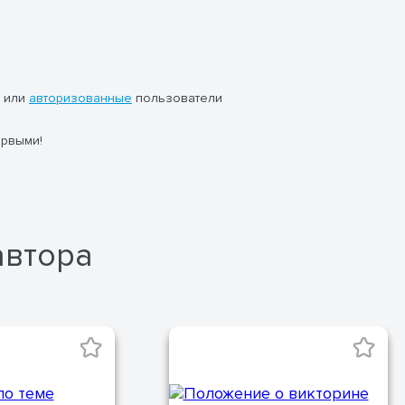
или
авторизованные
пользователи
ервыми!
автора