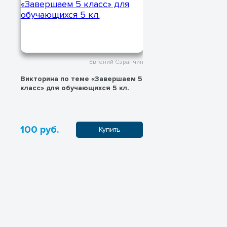
Евгений Саранчин
Вопросы по теме викторины
Викторина по 
«Завершаем 5 класс»
Растений» для
классов
50 руб.
100 руб.
Купить