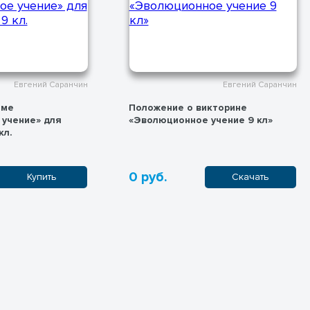
Евгений Саранчин
Евгений Саранчин
кторине
Викторина по теме «Завершаем 5
учение 9 кл»
класс» для обучающихся 5 кл.
100 руб.
Скачать
Купить