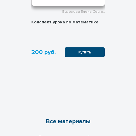
лена Серге..
Ермолова Елена Серге..
ематике 1
Конспект урока по математике
Учимся чи
ного, один
200 руб.
250 руб
пить
Купить
Все материалы