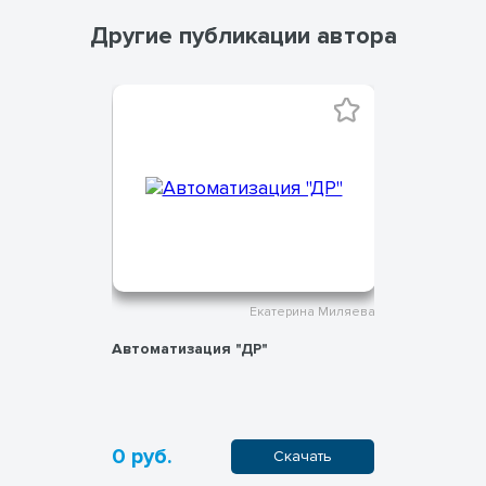
Другие публикации автора
ина Миляева
Екатерина Миляева
Автоматизация "ДР"
Игра на л
звука "В"
0 руб.
0 руб.
ачать
Скачать