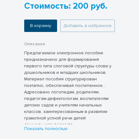
Стоимость: 200 руб.
В корзину
Добавить в избранное
Описание
Предлагаемое электронное пособие
предназначено для формирования
первого типа слоговой структуры слова у
дошкольников и младших школьников.
Материал пособия структурирован
поэтапно, обеспечивая постепенное
освоение навыка слогоделения детьми
Адресовано логопедам, родителям,
разного уровня подготовки.
педагогам-дефектологам, воспитателям
детских садов и учителям начальных
классов, заинтересованным в развитии
грамотной устной речи детей
дошкольного возраста.
Показать полностью