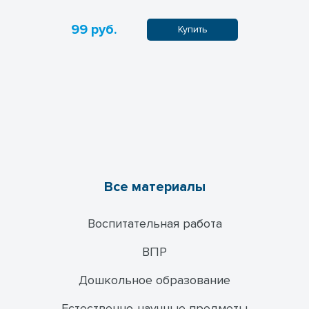
99 руб.
120 руб
пить
Купить
Все материалы
Воспитательная работа
ВПР
Дошкольное образование
Естественно-научные предметы