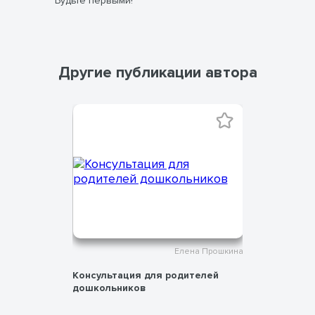
Будьте первыми!
Другие публикации автора
на Прошкина
Елена Прошкина
 птиц 1
Консультация для родителей
Картотека
дошкольников
«Облако с