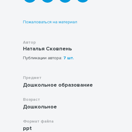
собой пунктирной линией
для удобного вырезания
Пожаловаться на материал
(если потребуется)
Автор
Наталья Сковпень
Публикации автора:
7 шт.
Предмет
Дошкольное образование
Возраст
Дошкольное
Формат файла
ppt