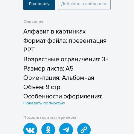
В корзину
Добавить в избранное
Описание
Алфавит в картинках
Формат файла: презентация
PPT
Возрастные ограничения: 3+
Размер листа: А5
Ориентация: Альбомная
Объём: 9 стр
Особенности оформления:
Показать полностью
картинки сделаны с
помощью нейросети, буквы
Поделиться материалом
большие и цветные;
картинки разделены между