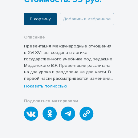
В корзину
Добавить в избранное
Описание
Презентация Международные отношения
в XVI-XVII вв. создана в логике
государственного учебника под редакцие
Медынского В.Р. Презентация рассчитана
на два урока и разделена на две части. В
первой части рассматриваются изменения
в системе международных отношений.
Показать полностью
Вторая часть рассматривает важнейшие
конфликты 16-17 веков. Презентация
Поделиться материалом
построена как система заданий по работе
сматериалом учебника и позволяет
оргаизовать фронтальную
самостоятельную работу класса без
распечатывания дополнительных
материалов. Формат презентации