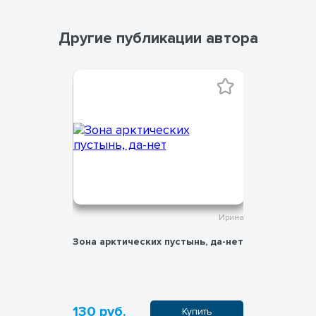
Другие публикации автора
Ирина
Ирина
ийский
Зона арктических пустынь, да-нет
Карточки 
130 руб.
120 руб
пить
Купить