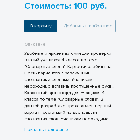
Стоимость: 100 руб.
В корзину
Добавить в избранное
Описание
Удобные и яркие карточки для проверки
знаний учащихся 4 класса по теме
"Словарные слова". Карточки разбиты на
шесть вариантов с различными
словарными словами. Ученикам
необходимо вставить пропущенные буквы
и вписать слова в соответствующие
Красочный кроссворд для учащихся 4
столбцы.
класса по теме "Словарные слова". В
данной разработке представлен первый
вариант, состоящий из двенадцати
словарных слов. Ученикам необходимо
прочесть задание по вертикали или
Показать полностью
горизонтали и вписать слово в
соответствующие ячейки.