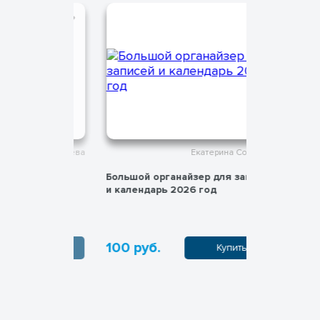
на Соболева
Екатерина Соболева
шек и
Большой органайзер для записей
Логопеди
и календарь 2026 год
детей
100 руб.
300 руб
пить
Купить