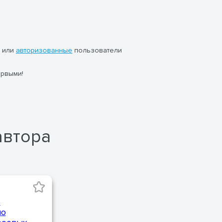
или
авторизованные
пользователи
ервыми!
автора