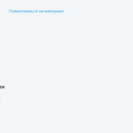
Пожаловаться на материал
а
ии
а