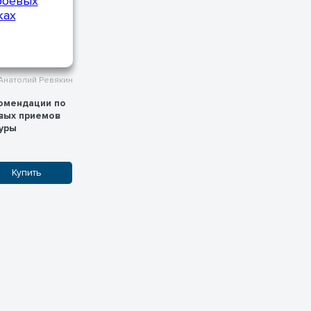
Анатолий Ревякин
омендации по
вых приемов
туры
Купить