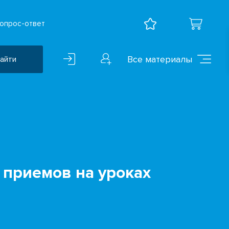
опрос-ответ
Все материалы
айти
Воспитательная работа
ВПР
Дошкольное образование
Естественно-научные
предметы
приемов на уроках
Иностранные языки
Искусство
Математика и информатика
Исследователская
деятельность