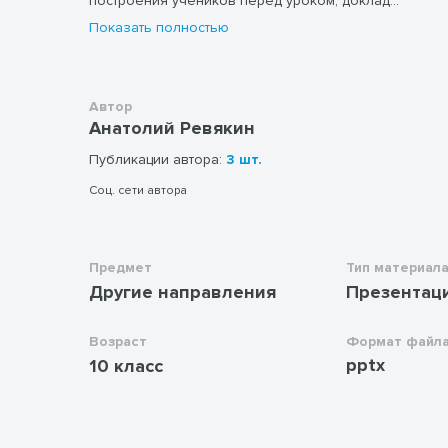
построения учеников перед уроком, доклад
физорга и другие действия в составе группы.
Показать полностью
Автор
Анатолий Ревякин
Публикации автора:
3 шт.
Соц. сети автора
Предмет
Тип материал
Другие направления
Презентац
Возраст
Формат файл
pptx
10 класс