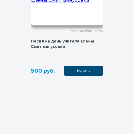
а для школы
Музыка для школы
овка
Песня на день учителя Елены
Песня Сне
Смит минусовка
Смит
500 руб.
500 руб
пить
Купить