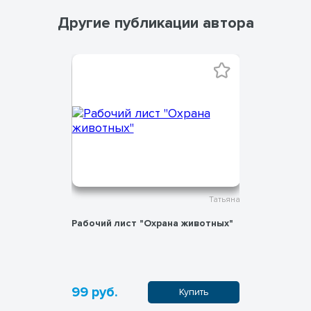
Другие публикации автора
Татьяна
Татьяна
 грибов"
Рабочий лист "Охрана животных"
Рабочий л
животных
99 руб.
99 руб.
пить
Купить