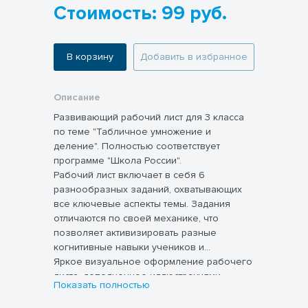
Стоимость: 99 руб.
В корзину
Добавить в избранное
Описание
Развивающий рабочий лист для 3 класса
по теме "Табличное умножение и
деление". Полностью соответствует
программе "Школа России".
Рабочий лист включает в себя 6
разнообразных заданий, охватывающих
все ключевые аспекты темы. Задания
отличаются по своей механике, что
позволяет активизировать разные
когнитивные навыки учеников и
поддерживать их интерес к процессу
Яркое визуальное оформление рабочего
обучения. В отличие от скучных
листа, дополненное иллюстрациями,
Показать полностью
учебников, рабочий лист предлагает
способствует поддержанию интереса к
динамичное и вовлекающее обучение.
учебному процессу и повышению