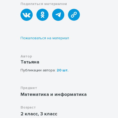
Поделиться материалом
вовлеченности учеников. Наличие
ответов позволяет использовать
материал как для самостоятельной работы
Регулярное использование рабочих
дома, так и для организации занятий в
листов подобного типа способствует
классе под руководством учителя.
развитию логического мышления,
расширению словарного запаса и
повышению уровня грамотности учащихся.
Пожаловаться на материал
Автор
Татьяна
Публикации автора:
20 шт.
Предмет
Математика и информатика
Возраст
2 класс, 3 класс