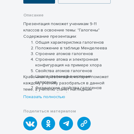
Описание
Презентация поможет ученикам 9-11
классов в освоение темы: "Галогены"
Содержание презентации:
Общая характеристика галогенов
Положение в таблице Менделеева
Строение атомов галогенов
Строение атома и электронная
конфигурация на примере хлора
Свойства атомов галогенов
Шкала степеней окисления
Красочная презентация, которая поможет
галогенов
каждому ученику разобраться в данной
Физические свойства галогенов
теме, а учителю станет наглядным
(возгонка йода)
пособием в подготовке своих учеников
Показать полностью
Способы получения галогенов
Химические свойства галогенов
(все реакции для ОГЭ / ЕГЭ, включая
Поделиться материалом
органические реакции)
Галогеноводороды
Получение галогеноводородов
Химические свойства