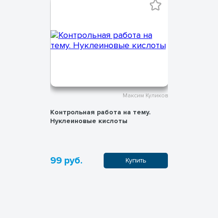
ксим Куликов
Максим Куликов
тему.
Контрольная работа на тему.
Фосфор и
нты
Нуклеиновые кислоты
99 руб.
99 руб.
пить
Купить