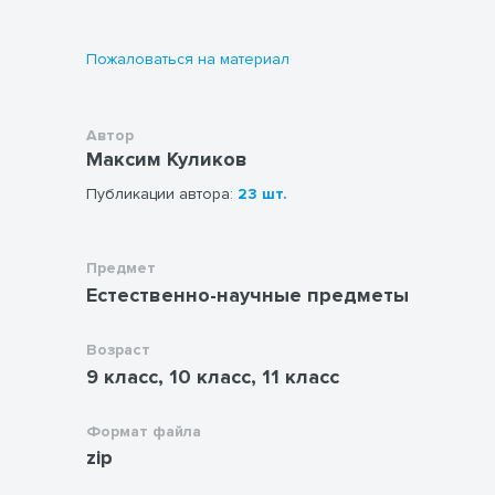
галогеноводородных кислот
Качественные реакции на
Пожаловаться на материал
галогенид-ионы
Соли галогеноводородных кислот
Оксиды хлора
Кислородные соединения хлора
Автор
Свойства кислородсодержащих
Максим Куликов
солей хлора
Публикации автора:
23 шт.
Предмет
Естественно-научные предметы
Возраст
9 класс, 10 класс, 11 класс
Формат файла
zip