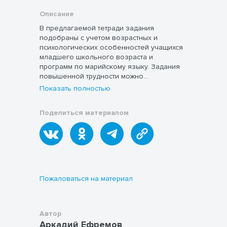
Описание
В предлагаемой тетради задания
подобраны с учетом возрастных и
психологических особенностей учащихся
младшего школьного возраста и
программ по марийскому языку. Задания
повышенной трудности можно
использовать на занятиях предметных
Показать полностью
кружков при подготовке к школьным,
муниципальным,
Поделиться материалом
региональным олимпиадам среди
учащихся 3 классов.
Пожаловаться на материал
Автор
Аркадий Ефремов