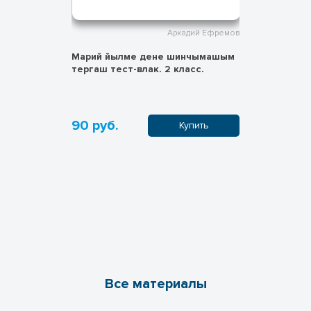
дий Ефремов
Аркадий Ефремов
нчымашым
Марий йылме дене шинчымашым
Марий йы
асс.
тергаш тест-влак. 2 класс.
тергаш те
90 руб.
150 руб
пить
Купить
Все материалы