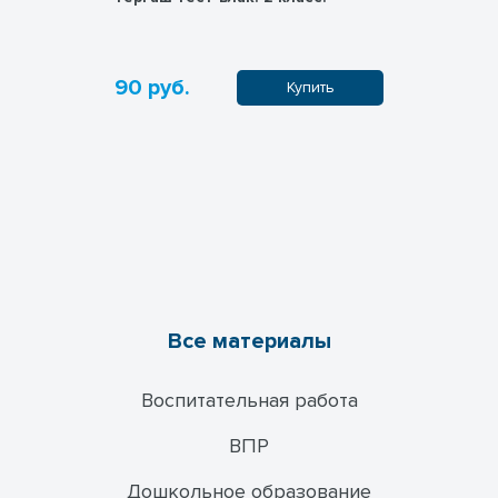
90 руб.
150 руб
пить
Купить
Все материалы
Воспитательная работа
ВПР
Дошкольное образование