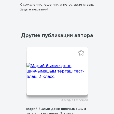
К сожалению, еще никто не оставил отзыв.
Будьте первыми!
Другие публикации автора
дий Ефремов
Аркадий Ефремов
нчымашым
Марий йылме дене шинчымашым
Марий йы
асс.
тергаш тест-влак. 2 класс.
тергаш те