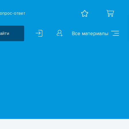
опрос-ответ
Все материалы
айти
Воспитательная работа
ВПР
Дошкольное образование
Естественно-научные
предметы
Иностранные языки
Искусство
Математика и информатика
Исследователская
деятельность