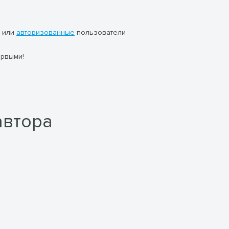
или
авторизованные
пользователи
ервыми!
автора