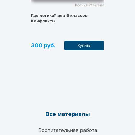
ния Утешева
Ксения Утешева
ень
Где логика? для 6 классов.
Воркшоп "
Конфликты
ребенку"
300 руб.
200 руб
пить
Купить
Все материалы
Воспитательная работа